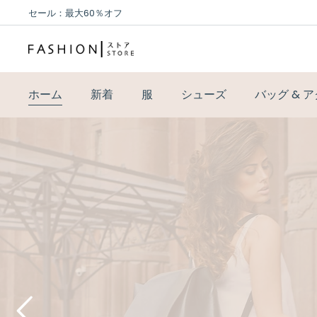
セール：最大60％オフ
ホーム
新着
服
シューズ
バッグ & 
EV