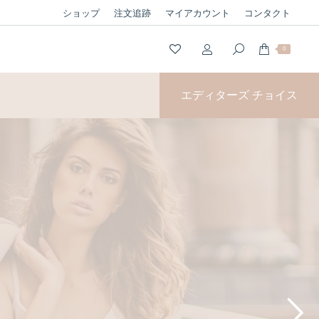
ショップ
注文追跡
マイアカウント
コンタクト
0
エディターズ チョイス
SES