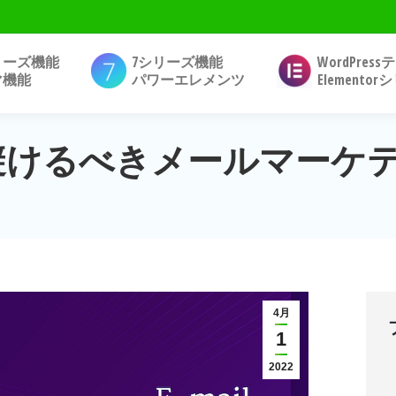
リーズ機能
7シリーズ機能
WordPres
マ機能
パワーエレメンツ
Elemento
ザーが避けるべきメールマーケ
4月
1
2022