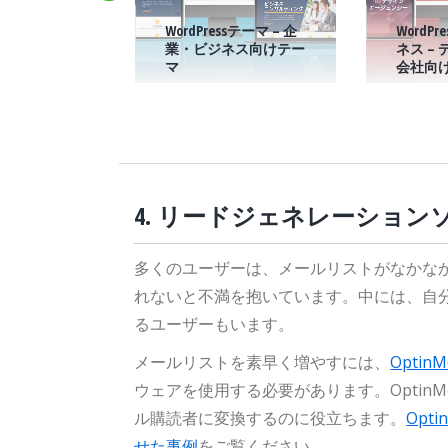
WordPressテーマ – 企
WordP
7 – メディカル
業・ビジネス向けテー
ネス –
クリニック
マ
会社向
4. リードジェネレーショ
多くのユーザーは、メールリストがなかな
れないと不満を抱いています。中には、自
るユーザーもいます。
メールリストを素早く増やすには、
OptinM
ウェアを使用する必要があります。OptinM
ル購読者に変換するのに役立ちます。
Opt
せた事例
をご覧ください。