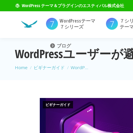
WordPress テーマ＆プラグインのエスティバル株式会社
WordPressテーマ
７シ
７シリーズ
テー
ブログ
WordPressユー
現在地:
Home
ビギナーガイド
WordP…
ビギナーガイド