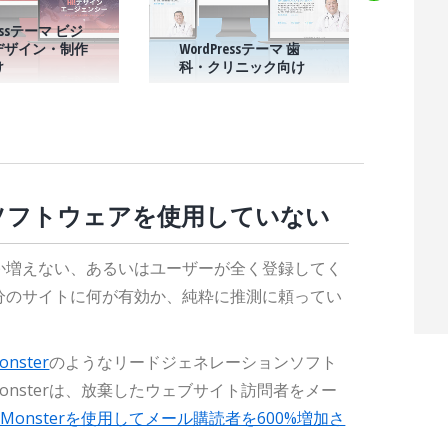
ressテーマ ビジ
 デザイン・制作
WordPressテーマ 歯
Word
け
科・クリニック向け
店・
ンソフトウェアを使用していない
か増えない、あるいはユーザーが全く登録してく
分のサイトに何が有効か、純粋に推測に頼ってい
onster
のようなリードジェネレーションソフト
onsterは、放棄したウェブサイト訪問者をメー
inMonsterを使用してメール購読者を600%増加さ