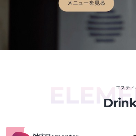
ELEME
エスティバ
Dri