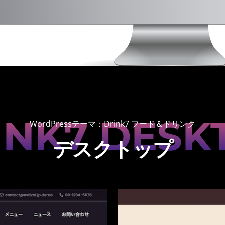
INK7 DESK
WordPressテーマ：Drink7 フード＆ドリンク
デスクトップ