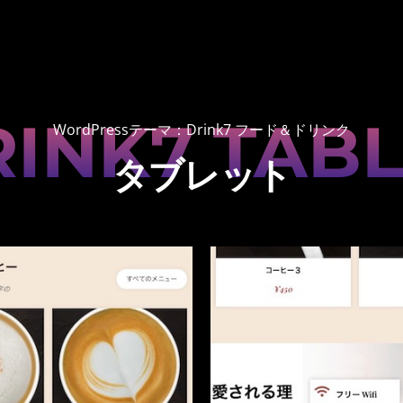
INK7 TAB
WordPressテーマ：Drink7 フード＆ドリンク
タブレット