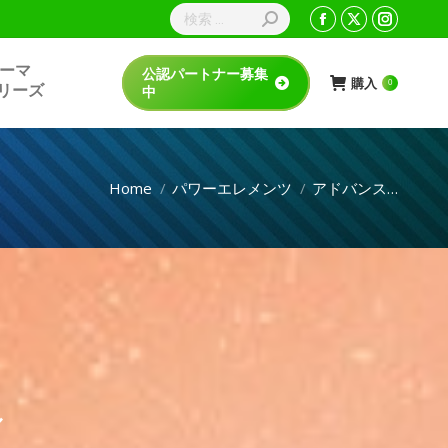
検
Facebook
X
Instagr
索:
page
page
page
sテーマ
公認パートナー募集
opens
opens
opens
購入
0
rシリーズ
中
in
in
in
new
new
new
window
window
window
Home
パワーエレメンツ
アドバンス…
ル