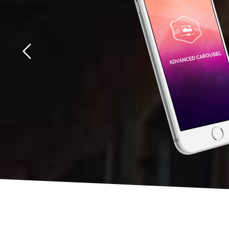
入れて
るため
を確認
、行間
量、字
大き