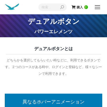
検
購入
0
索:
デュアルボタン
現在地:
パワーエレメンツ
デュアルボタンとは
どちらかを選択してもらいたい時などに、利用できるボタンで
す。２つのコースがある時や、ログインと登録など、様々なシー
ンで利用できます。
異なるホバーアニメーション