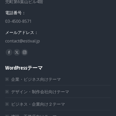
兜町第6葉山ビル4階
電話番号：
03-4500-8571
メールアドレス：
contact@estival.jp
私達を見つけてください：
Facebook
X
Instagram
page
page
page
WordPressテーマ
opens
opens
opens
in
in
in
企業・ビジネス向けテーマ
new
new
new
window
window
window
デザイン・制作会社向けテーマ
ビジネス・企業向け２テーマ