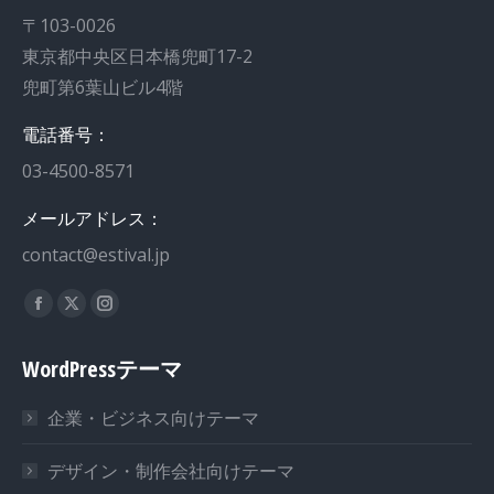
〒103-0026
東京都中央区日本橋兜町17-2
兜町第6葉山ビル4階
電話番号：
03-4500-8571
メールアドレス：
contact@estival.jp
私達を見つけてください：
Facebook
X
Instagram
page
page
page
WordPressテーマ
opens
opens
opens
in
in
in
企業・ビジネス向けテーマ
new
new
new
window
window
window
デザイン・制作会社向けテーマ