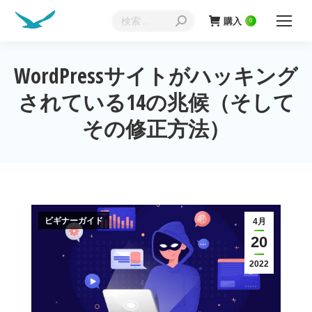
検
購入
0
索:
WordPressサイトがハッキング
されている14の兆候（そして
現在地:
その修正方法）
ビギナーガイド
4月
20
2022