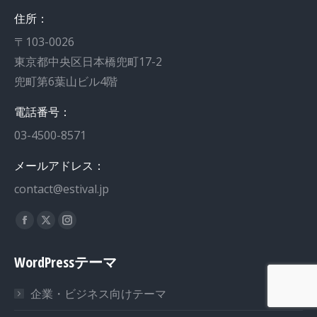
住所：
〒103-0026
東京都中央区日本橋兜町17-2
兜町第6葉山ビル4階
電話番号：
03-4500-8571
メールアドレス：
contact@estival.jp
私達を見つけてください：
Facebook
X
Instagram
page
page
page
WordPressテーマ
opens
opens
opens
in
in
in
企業・ビジネス向けテーマ
new
new
new