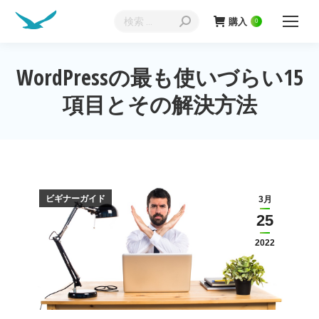
検
購入
0
索:
WordPressの最も使いづらい15
現在地:
項目とその解決方法
ビギナーガイド
3月
25
2022