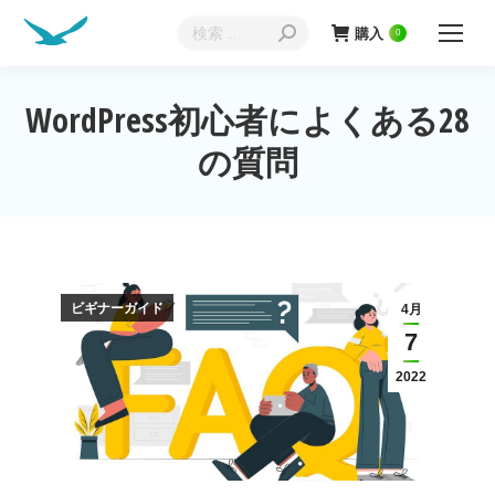
検
購入
0
索:
WordPress初心者によくある28
現在地:
の質問
ビギナーガイド
4月
7
2022