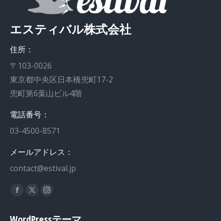
エスティバル株式会社
住所：
〒103-0026
東京都中央区日本橋兜町17-2
兜町第6葉山ビル4階
電話番号：
03-4500-8571
メールアドレス：
contact@estival.jp
私達を見つけてください：
Facebook
X
Instagram
page
page
page
WordPressテーマ