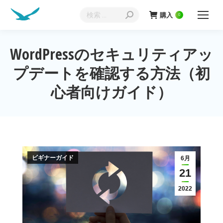
検
購入
0
索:
WordPressのセキュリティアッ
プデートを確認する方法（初
現在地:
心者向けガイド）
ビギナーガイド
6月
21
2022