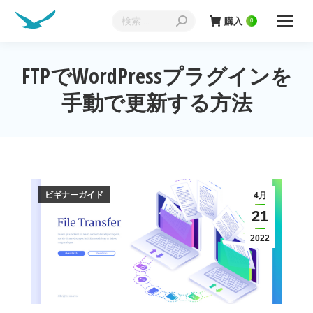
検
購入
0
索:
FTPでWordPressプラグインを
現在地:
手動で更新する方法
ビギナーガイド
4月
21
2022