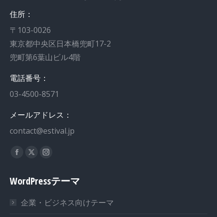
住所：
〒103-0026
東京都中央区日本橋兜町17-2
兜町第6葉山ビル4階
電話番号：
03-4500-8571
メールアドレス：
contact@estival.jp
私達を見つけてください：
Facebook
X
Instagram
page
page
page
WordPressテーマ
opens
opens
opens
in
in
in
企業・ビジネス向けテーマ
new
new
new