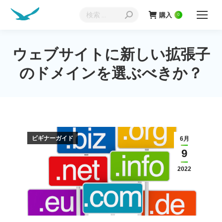
検
購入
0
索:
ウェブサイトに新しい拡張子
現在地:
のドメインを選ぶべきか？
ビギナーガイド
6月
9
2022