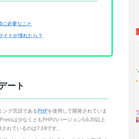
際に必要なこと
ssサイトが壊れたら？
ップデート
ラミング言語である
PHP
を使用して開発されていま
essは少なくともPHPのバージョン5.6.20以上
れているのは7.3.8です。