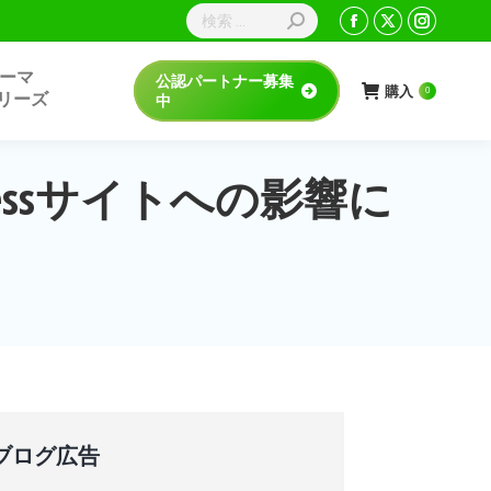
検
Facebook
X
Instagr
索:
page
page
page
sテーマ
公認パートナー募集
opens
opens
opens
購入
0
rシリーズ
中
in
in
in
new
new
new
window
window
window
essサイトへの影響に
ブログ広告