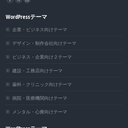
Facebook
X
Instagram
page
page
page
WordPressテーマ
opens
opens
opens
in
in
in
企業・ビジネス向けテーマ
new
new
new
window
window
window
デザイン・制作会社向けテーマ
ビジネス・企業向け２テーマ
建設・工務店向けテーマ
歯科・クリニック向けテーマ
病院・医療機関向けテーマ
メンタル・心療向けテーマ