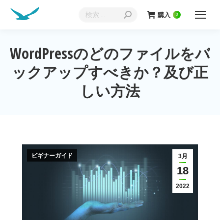
検
購入
0
索:
WordPressのどのファイルをバ
ックアップすべきか？及び正
現在地:
しい方法
ビギナーガイド
3月
18
2022