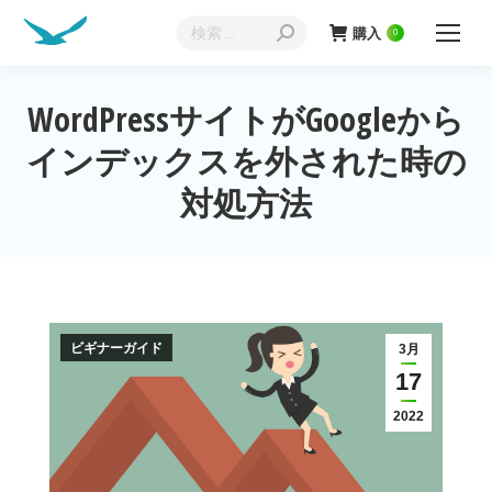
検
購入
0
索:
WordPressサイトがGoogleから
インデックスを外された時の
現在地:
対処方法
ビギナーガイド
3月
17
2022