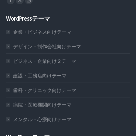
Facebook
X
Instagram
page
page
page
WordPressテーマ
opens
opens
opens
in
in
in
企業・ビジネス向けテーマ
new
new
new
window
window
window
デザイン・制作会社向けテーマ
ビジネス・企業向け２テーマ
建設・工務店向けテーマ
歯科・クリニック向けテーマ
病院・医療機関向けテーマ
メンタル・心療向けテーマ