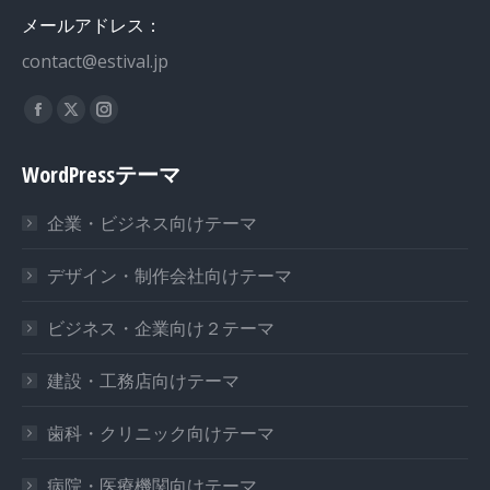
メールアドレス：
contact@estival.jp
私達を見つけてください：
Facebook
X
Instagram
page
page
page
WordPressテーマ
opens
opens
opens
in
in
in
企業・ビジネス向けテーマ
new
new
new
window
window
window
デザイン・制作会社向けテーマ
ビジネス・企業向け２テーマ
建設・工務店向けテーマ
歯科・クリニック向けテーマ
病院・医療機関向けテーマ