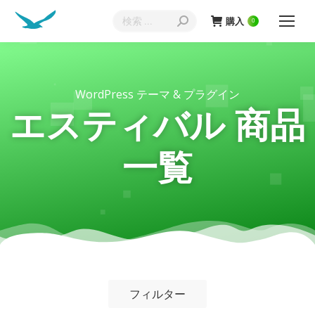
購入
0
WordPress テーマ & プラグイン
エスティバル 商品
一覧
フィルター