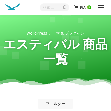
購入
0
WordPress テーマ & プラグイン
エスティバル 商品
一覧
フィルター