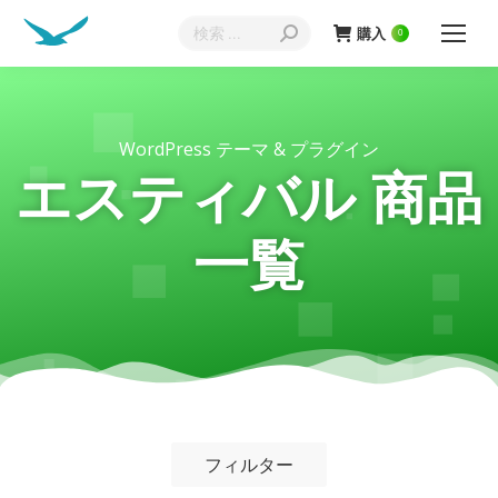
購入
0
WordPress テーマ & プラグイン
エスティバル 商品
一覧
フィルター