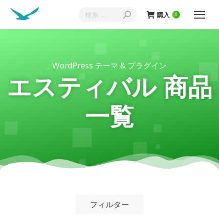
購入
0
WordPress テーマ & プラグイン
エスティバル 商品
一覧
フィルター