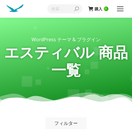
購入
0
WordPress テーマ & プラグイン
エスティバル 商品
一覧
フィルター