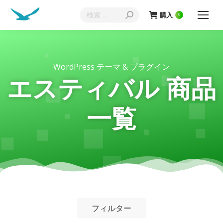
購入
0
WordPress テーマ & プラグイン
エスティバル 商品
一覧
フィルター