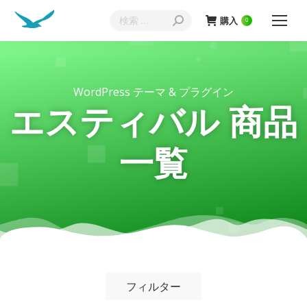
購入
0
WordPress テーマ & プラグイン
エスティバル 商品
一覧
フィルター