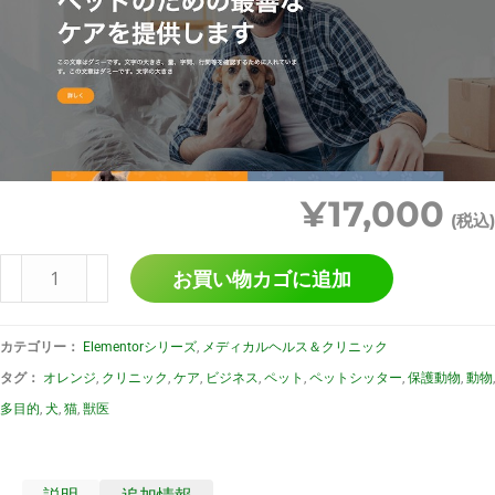
¥
17,000
(税込)
お買い物カゴに追加
カテゴリー：
Elementorシリーズ
,
メディカルヘルス＆クリニック
タグ：
オレンジ
,
クリニック
,
ケア
,
ビジネス
,
ペット
,
ペットシッター
,
保護動物
,
動物
,
多目的
,
犬
,
猫
,
獣医
説明
追加情報