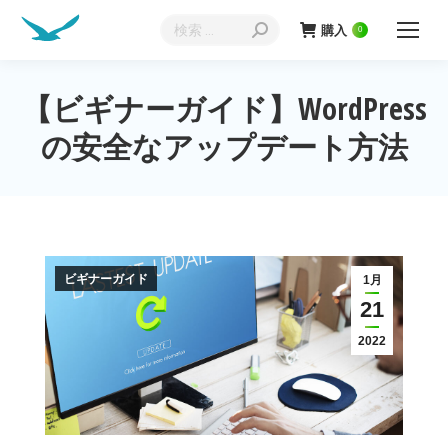
検
購入
0
索:
【ビギナーガイド】WordPress
現在地:
の安全なアップデート方法
ビギナーガイド
1月
21
2022