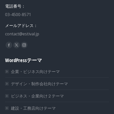
電話番号：
03-4500-8571
メールアドレス：
contact@estival.jp
私達を見つけてください：
Facebook
X
Instagram
page
page
page
WordPressテーマ
opens
opens
opens
in
in
in
企業・ビジネス向けテーマ
new
new
new
window
window
window
デザイン・制作会社向けテーマ
ビジネス・企業向け２テーマ
建設・工務店向けテーマ