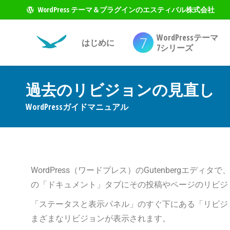
WordPress テーマ＆プラグインのエスティバル株式会社
WordPressテーマ
はじめに
7シリーズ
過去のリビジョンの見直し
現在地:
WordPressガイドマニュアル
WordPress（ワードプレス）のGutenbergエ
の「ドキュメント」タブにその投稿やページのリビジ
「ステータスと表示パネル」のすぐ下にある「リビジ
まざまなリビジョンが表示されます。