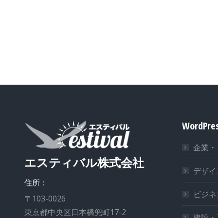
WordPr
企業・
エスティバル株式会社
デザイ
住所：
ビジネ
〒103-0026
東京都中央区日本橋兜町17-2
建設・