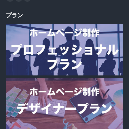
Facebook
X
Instagram
page
page
page
プラン
opens
opens
opens
in
in
in
new
new
new
window
window
window