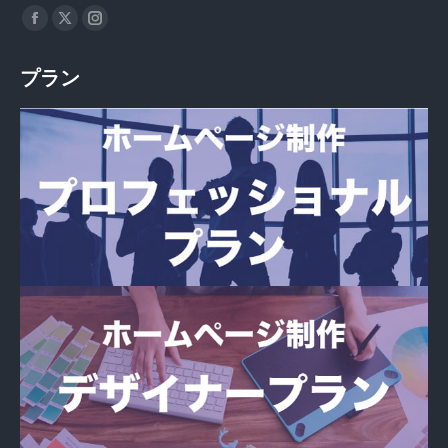
私達を見つけてください：
Facebook
X
Instagram
page
page
page
プラン
opens
opens
opens
in
in
in
new
new
new
window
window
window