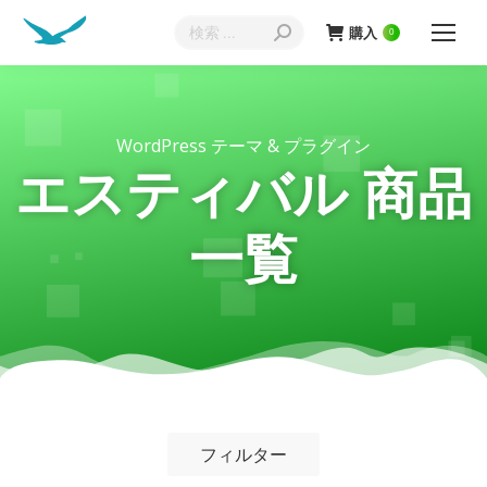
購入
0
WordPress テーマ & プラグイン
エスティバル 商品
一覧
フィルター