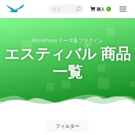
購入
0
WordPress テーマ & プラグイン
エスティバル 商品
一覧
フィルター