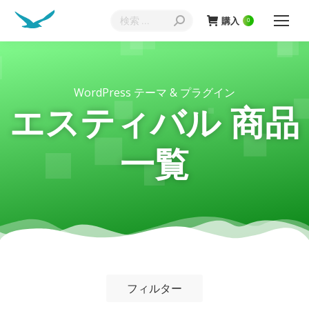
購入
0
WordPress テーマ & プラグイン
エスティバル 商品
一覧
フィルター