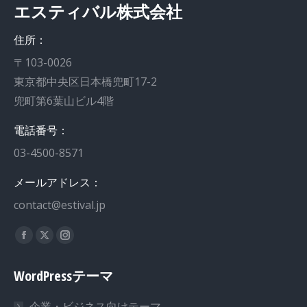
エスティバル株式会社
住所：
〒103-0026
東京都中央区日本橋兜町17-2
兜町第6葉山ビル4階
電話番号：
03-4500-8571
メールアドレス：
contact@estival.jp
私達を見つけてください：
Facebook
X
Instagram
page
page
page
WordPressテーマ
opens
opens
opens
in
in
in
企業・ビジネス向けテーマ