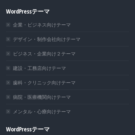
page
page
page
WordPressテーマ
opens
opens
opens
in
in
in
企業・ビジネス向けテーマ
new
new
new
window
window
window
デザイン・制作会社向けテーマ
ビジネス・企業向け２テーマ
建設・工務店向けテーマ
歯科・クリニック向けテーマ
病院・医療機関向けテーマ
メンタル・心療向けテーマ
WordPressテーマ