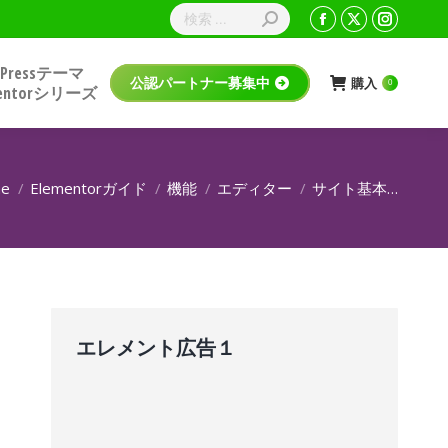
dPressテーマ
購入
公認パートナー募集中
0
mentorシリーズ
e
Elementorガイド
機能
エディター
サイト基本…
エレメント広告１