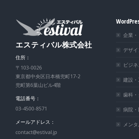
WordPr
企業・
エスティバル株式会社
デザイ
住所：
ビジネ
〒103-0026
東京都中央区日本橋兜町17-2
建設・
兜町第6葉山ビル4階
歯科・
電話番号：
03-4500-8571
病院・
メールアドレス：
メンタ
contact@estival.jp