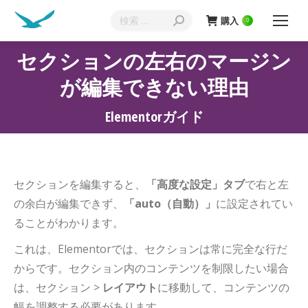
購入
0
セクションの左右のマージン
が編集できない理由
現在地:
Elementorガイド
セクションを編集すると、
「高度な設定」タブ
で右と左
の余白が編集できず、
「auto（自動）」
に設定されてい
ることがわかります。
これは、Elementorでは、セクションは常に完全な行だ
からです。セクション内のコンテンツを制限したい場合
は、セクション >
レイアウト
に移動して、コンテンツの
幅を調整する必要があります。