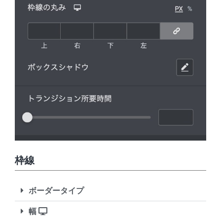
枠線
ボーダータイプ
幅