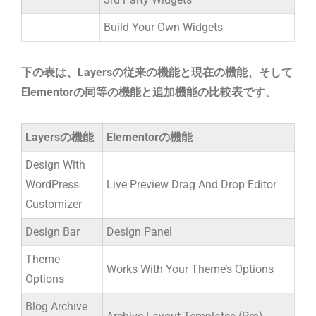
Build Your Own Widgets
下の表は、Layersの従来の機能と現在の機能、そして
Elementorの同等の機能と追加機能の比較表です。
Layersの機能
Elementorの機能
Design With
WordPress
Live Preview Drag And Drop Editor
Customizer
Design Bar
Design Panel
Theme
Works With Your Theme’s Options
Options
Blog Archive