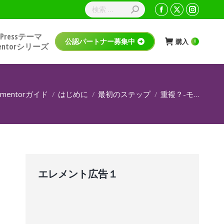
dPressテーマ
購入
公認パートナー募集中
0
mentorシリーズ
ementorガイド
はじめに
最初のステップ
重複？-モ…
エレメント広告１